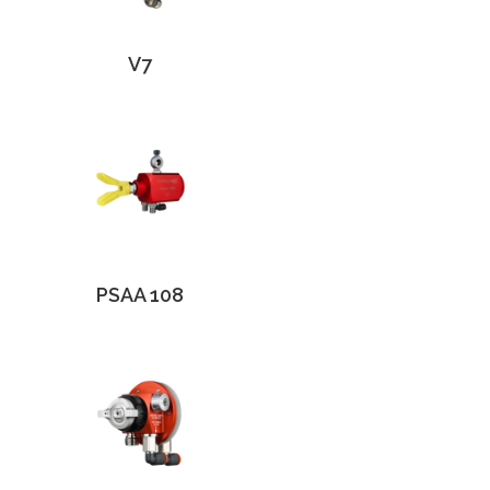
V7
PSAA 108