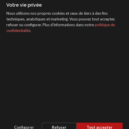
Votre vie privée
Nous utilisons nos propres cookies et ceux de tiers à des fins
techniques, analytiques et marketing. Vous pouvez tout accepter,
refuser ou configurer. Plus d'informations dans notre
politique de
confidentialité
.
SAGOLA - Urartea 6 - Vitoria-Gasteiz 01010
(Álava-Spain)
Intranet
/
WebMail
/
Mentions légales et confidentialité
/
Whistleblower Protection Channel
/
Configurer
Refuser
Tout accepter
Paramètres des cookies