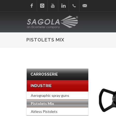
Facebook
Instagram
Youtube
Linkedin
+34
sagola@sagola.com
945
PISTOLETS MIX
214
150
CARROSSERIE
INDUSTRIE
Aerographic spray guns
Pistolets Mix
Airless Pistolets